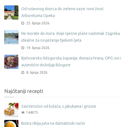
Od ruševnog dvorca do zelene oaze: novi život
Arboretuma Opeka
25. lipnja 2026.
Ne morate do mora: dvije riječne plaže nadomak Zagreba
idealne za osvježenje tijekom ljeta
19. lipnja 2026.
Bjelovarsko-bilogorska županija: domaća hrana, OPG-ovi i
autentični doživljaji Bilogore
8. lipnja 2026.
Najčitaniji recepti
Savršenstvo od kolača, s jabukama i grizom
144075
Bistra riblja juha na dalmatinski način