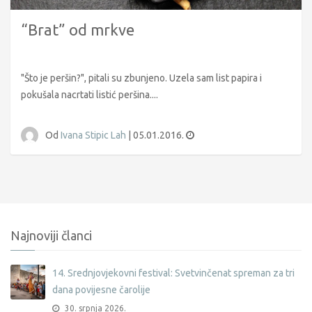
“Brat” od mrkve
"Što je peršin?", pitali su zbunjeno. Uzela sam list papira i
pokušala nacrtati listić peršina....
Od
Ivana Stipic Lah
|
05.01.2016.
Najnoviji članci
14. Srednjovjekovni festival: Svetvinčenat spreman za tri
dana povijesne čarolije
30. srpnja 2026.