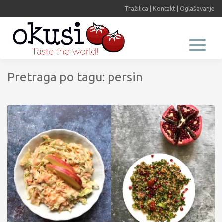
Tražilica
|
Kontakt
|
Oglašavanje
Pretraga po tagu: persin