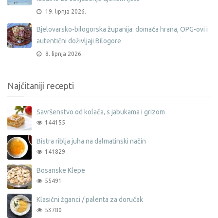
19. lipnja 2026.
Bjelovarsko-bilogorska županija: domaća hrana, OPG-ovi i
autentični doživljaji Bilogore
8. lipnja 2026.
Najčitaniji recepti
Savršenstvo od kolača, s jabukama i grizom
144155
Bistra riblja juha na dalmatinski način
141829
Bosanske Klepe
55491
Klasični žganci / palenta za doručak
53780