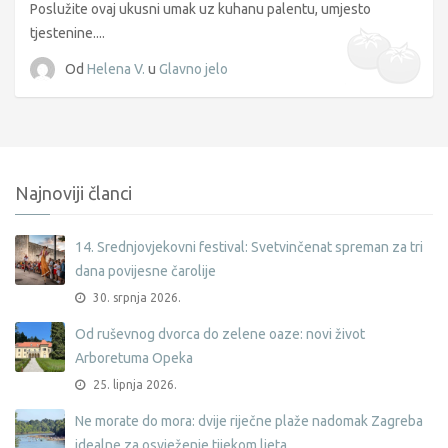
Poslužite ovaj ukusni umak uz kuhanu palentu, umjesto
tjestenine....
Od
Helena V.
u
Glavno jelo
Najnoviji članci
14. Srednjovjekovni festival: Svetvinčenat spreman za tri
dana povijesne čarolije
30. srpnja 2026.
Od ruševnog dvorca do zelene oaze: novi život
Arboretuma Opeka
25. lipnja 2026.
Ne morate do mora: dvije riječne plaže nadomak Zagreba
idealne za osvježenje tijekom ljeta