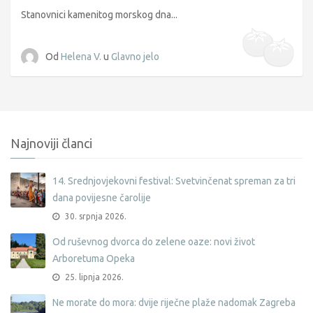
Stanovnici kamenitog morskog dna...
Od
Helena V.
u
Glavno jelo
Najnoviji članci
14. Srednjovjekovni festival: Svetvinčenat spreman za tri
dana povijesne čarolije
30. srpnja 2026.
Od ruševnog dvorca do zelene oaze: novi život
Arboretuma Opeka
25. lipnja 2026.
Ne morate do mora: dvije riječne plaže nadomak Zagreba