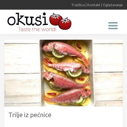
Tražilica
|
Kontakt
|
Oglašavanje
Trilje iz pećnice