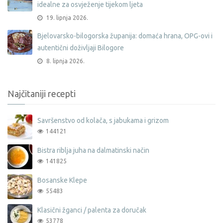
idealne za osvježenje tijekom ljeta
19. lipnja 2026.
Bjelovarsko-bilogorska županija: domaća hrana, OPG-ovi i
autentični doživljaji Bilogore
8. lipnja 2026.
Najčitaniji recepti
Savršenstvo od kolača, s jabukama i grizom
144121
Bistra riblja juha na dalmatinski način
141825
Bosanske Klepe
55483
Klasični žganci / palenta za doručak
53778