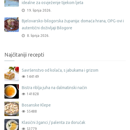
idealne za osvježenje tijekom ljeta
19. lipnja 2026.
Bjelovarsko-bilogorska županija: domaća hrana, OPG-ovi i
autentični doživljaji Bilogore
8. lipnja 2026.
Najčitaniji recepti
Savršenstvo od kolača, s jabukama i grizom
144149
Bistra riblja juha na dalmatinski način
141828
Bosanske Klepe
55488
Klasični žganci / palenta za doručak
53779