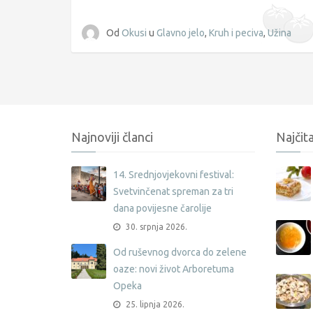
Od
Okusi
u
Glavno jelo
,
Kruh i peciva
,
Užina
Najnoviji članci
Najčita
14. Srednjovjekovni festival:
Svetvinčenat spreman za tri
dana povijesne čarolije
30. srpnja 2026.
Od ruševnog dvorca do zelene
oaze: novi život Arboretuma
Opeka
25. lipnja 2026.