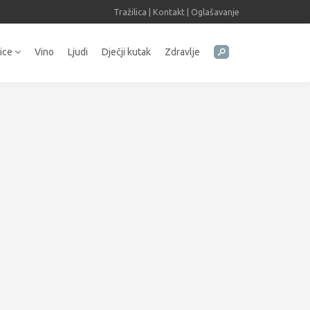
Tražilica
|
Kontakt
|
Oglašavanje
tice
Vino
Ljudi
Dječji kutak
Zdravlje