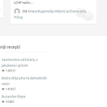
LCHF način....
Od
Ariana Bugenvilija Miljević
u
Glavno jelo
,
Prilog
niji recepti
Savršenstvo od kolača, s
jabukama i grizom
144131
Bistra riblja juha na dalmatinski
način
141827
Bosanske Klepe
55485