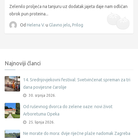
Zelenilo proljeća na tanjuru uz dodatak jajeta daje nam odličan
obrok pun proteina...
Od
Helena V.
u
Glavno jelo
,
Prilog
Najnoviji članci
14. Srednjovjekovni festival: Svetvinčenat spreman za tri
dana povijesne čarolije
30. srpnja 2026.
Od ruševnog dvorca do zelene oaze: novi život
Arboretuma Opeka
25. lipnja 2026.
Ne morate do mora: dvije riječne plaže nadomak Zagreba