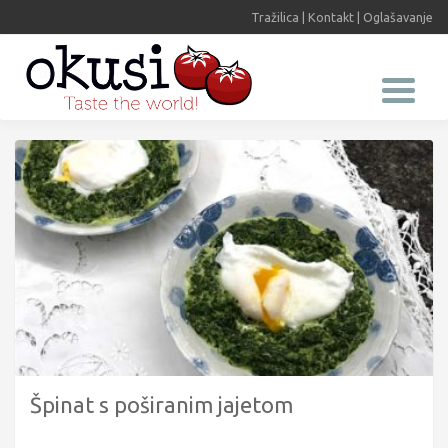
Tražilica
|
Kontakt
|
Oglašavanje
Špinat s poširanim jajetom