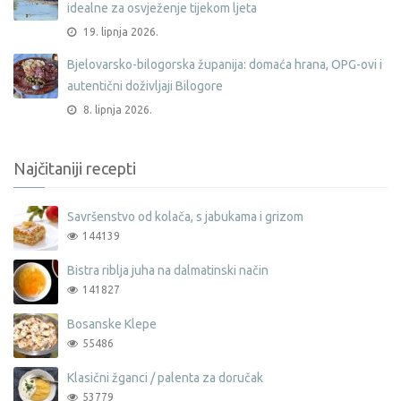
idealne za osvježenje tijekom ljeta
19. lipnja 2026.
Bjelovarsko-bilogorska županija: domaća hrana, OPG-ovi i
autentični doživljaji Bilogore
8. lipnja 2026.
Najčitaniji recepti
Savršenstvo od kolača, s jabukama i grizom
144139
Bistra riblja juha na dalmatinski način
141827
Bosanske Klepe
55486
Klasični žganci / palenta za doručak
53779