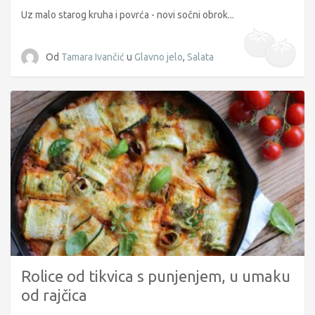
Uz malo starog kruha i povrća - novi sočni obrok...
Od
Tamara Ivančić
u
Glavno jelo
,
Salata
Rolice od tikvica s punjenjem, u umaku
od rajčica