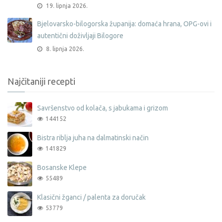
19. lipnja 2026.
Bjelovarsko-bilogorska županija: domaća hrana, OPG-ovi i
autentični doživljaji Bilogore
8. lipnja 2026.
Najčitaniji recepti
Savršenstvo od kolača, s jabukama i grizom
144152
Bistra riblja juha na dalmatinski način
141829
Bosanske Klepe
55489
Klasični žganci / palenta za doručak
53779