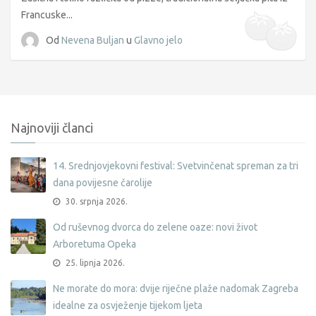
Francuske...
Od
Nevena Buljan
u
Glavno jelo
Najnoviji članci
14. Srednjovjekovni festival: Svetvinčenat spreman za tri
dana povijesne čarolije
30. srpnja 2026.
Od ruševnog dvorca do zelene oaze: novi život
Arboretuma Opeka
25. lipnja 2026.
Ne morate do mora: dvije riječne plaže nadomak Zagreba
idealne za osvježenje tijekom ljeta