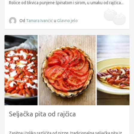
Rolice od tikvica punjene špinatom i sirom, u umaku od rajčica...
Od
Tamara Ivančić
u
Glavno jelo
Seljačka pita od rajčica
Zasitna i toliko različita od pizze, tradicionalna seljačka pita iz