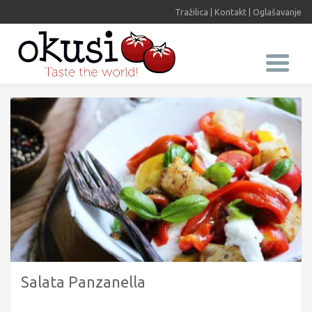
Tražilica
|
Kontakt
|
Oglašavanje
Salata Panzanella