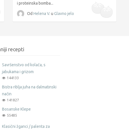
i proteinska bomba...
Od
Helena V.
u
Glavno jelo
niji recepti
Savršenstvo od kolača, s
jabukama i grizom
144133
Bistra riblja juha na dalmatinski
način
141827
Bosanske Klepe
55485
Klasični žganci / palenta za