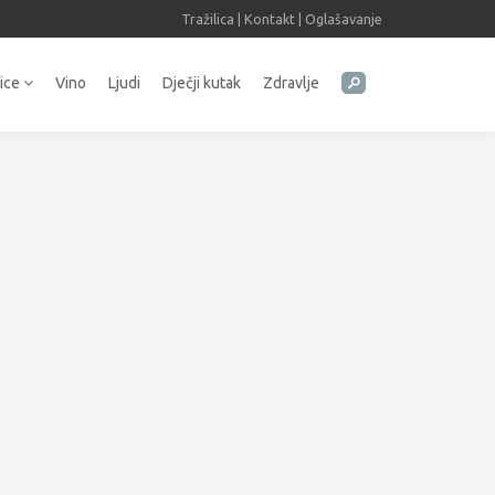
Tražilica
|
Kontakt
|
Oglašavanje
tice
Vino
Ljudi
Dječji kutak
Zdravlje