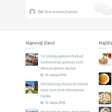
Od
Okusi
u
Umaci/namazi
Najnoviji članci
Najčita
14. Srednjovjekovni festival:
Svetvinčenat spreman za tri
dana povijesne čarolije
30. srpnja 2026.
Od ruševnog dvorca do zelene
oaze: novi život Arboretuma
Opeka
25. lipnja 2026.
Ne morate do mora: dvije riječne