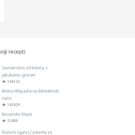
niji recepti
Savršenstvo od kolača, s
jabukama i grizom
144152
Bistra riblja juha na dalmatinski
način
141829
Bosanske Klepe
55489
Klasični žganci / palenta za