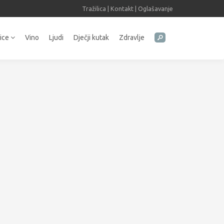
Tražilica
|
Kontakt
|
Oglašavanje
tice
Vino
Ljudi
Dječji kutak
Zdravlje