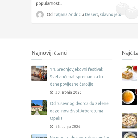
popularnost...
Od
Tatjana Andric
u
Desert
,
Glavno jelo
Najnoviji članci
Najčita
14. Srednjovjekovni festival:
Svetvinčenat spreman za tri
dana povijesne čarolije
30. srpnja 2026.
Od ruševnog dvorca do zelene
oaze: novi život Arboretuma
Opeka
25. lipnja 2026.
Ne morate do mora: dvije riječne