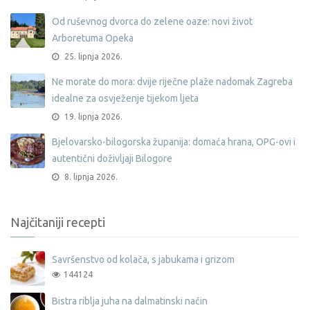
Od ruševnog dvorca do zelene oaze: novi život
Arboretuma Opeka
25. lipnja 2026.
Ne morate do mora: dvije riječne plaže nadomak Zagreba
idealne za osvježenje tijekom ljeta
19. lipnja 2026.
Bjelovarsko-bilogorska županija: domaća hrana, OPG-ovi i
autentični doživljaji Bilogore
8. lipnja 2026.
Najčitaniji recepti
Savršenstvo od kolača, s jabukama i grizom
144124
Bistra riblja juha na dalmatinski način