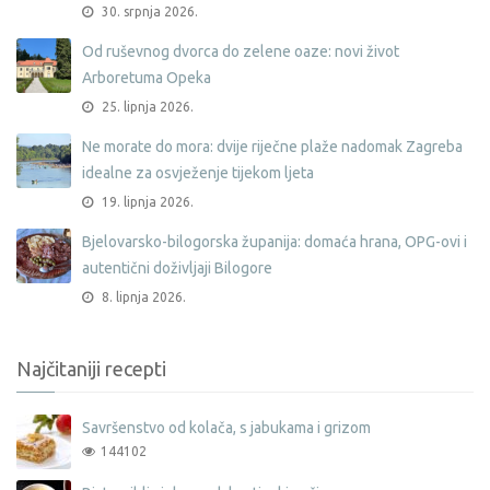
30. srpnja 2026.
Od ruševnog dvorca do zelene oaze: novi život
Arboretuma Opeka
25. lipnja 2026.
Ne morate do mora: dvije riječne plaže nadomak Zagreba
idealne za osvježenje tijekom ljeta
19. lipnja 2026.
Bjelovarsko-bilogorska županija: domaća hrana, OPG-ovi i
autentični doživljaji Bilogore
8. lipnja 2026.
Najčitaniji recepti
Savršenstvo od kolača, s jabukama i grizom
144102