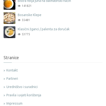
Bistra riblja juha na dalmatinski način
141821
Bosanske Klepe
55481
Klasični žganci / palenta za doručak
53775
Stranice
Kontakt
Partneri
Uredništvo i suradnici
Pravila i uvjeti korištenja
Impressum