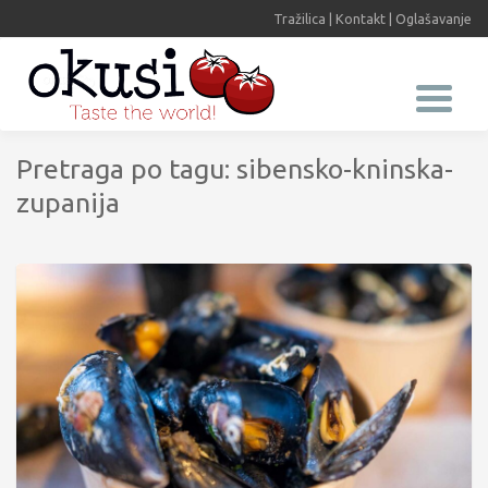
Tražilica
|
Kontakt
|
Oglašavanje
Pretraga po tagu: sibensko-kninska-
zupanija