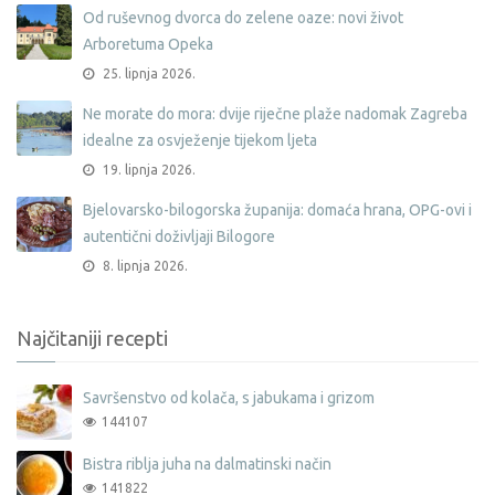
Od ruševnog dvorca do zelene oaze: novi život
Arboretuma Opeka
25. lipnja 2026.
Ne morate do mora: dvije riječne plaže nadomak Zagreba
idealne za osvježenje tijekom ljeta
19. lipnja 2026.
Bjelovarsko-bilogorska županija: domaća hrana, OPG-ovi i
autentični doživljaji Bilogore
8. lipnja 2026.
Najčitaniji recepti
Savršenstvo od kolača, s jabukama i grizom
144107
Bistra riblja juha na dalmatinski način
141822