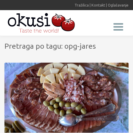
Tražilica
|
Kontakt
|
Oglašavanje
Pretraga po tagu: opg-jares