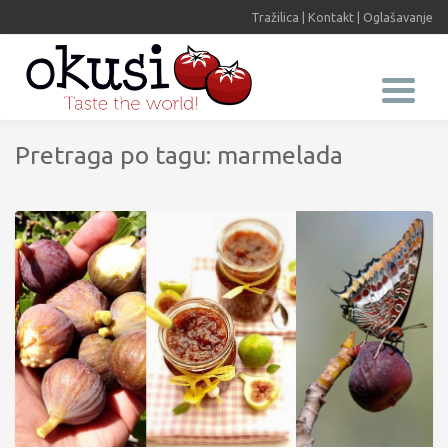
Tražilica
|
Kontakt
|
Oglašavanje
Pretraga po tagu: marmelada