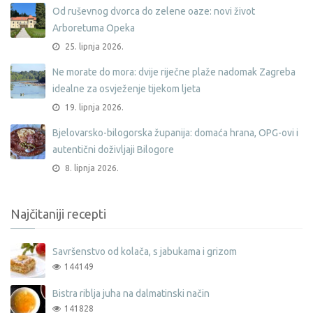
Od ruševnog dvorca do zelene oaze: novi život
Arboretuma Opeka
25. lipnja 2026.
Ne morate do mora: dvije riječne plaže nadomak Zagreba
idealne za osvježenje tijekom ljeta
19. lipnja 2026.
Bjelovarsko-bilogorska županija: domaća hrana, OPG-ovi i
autentični doživljaji Bilogore
8. lipnja 2026.
Najčitaniji recepti
Savršenstvo od kolača, s jabukama i grizom
144149
Bistra riblja juha na dalmatinski način
141828