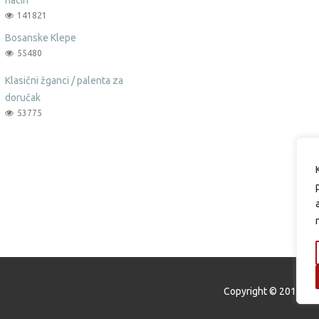
141821
Bosanske Klepe
55480
Klasični žganci / palenta za
doručak
53775
Copyright © 2015 Oku