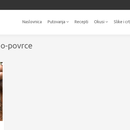
Naslovnica
Putovanja
Recepti
Okusi
Slike i cr
no-povrce