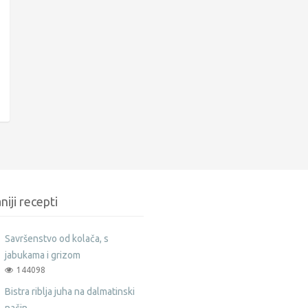
niji recepti
Savršenstvo od kolača, s
jabukama i grizom
144098
Bistra riblja juha na dalmatinski
način