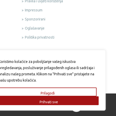
Pravila i uvjeti korištenja
Impressum
Sponzorirani
Oglašavanje
Politika privatnosti
Koristimo kolačiće za poboljšanje vašeg iskustva
pregledavanja, posluživanje prilagođenih oglasa ili sadržaja i
analizu našeg prometa. Klikom na "Prihvati sve" pristajete na
našu upotrebu kolačića.
Prilagodi
Prihvati sve
si.eu | Web design & Development by: