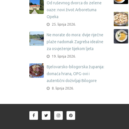
Od ruševnog dvorca do zelene
oaze: novi život Arboretuma
Opeka
25. lipnja 2026.
Ne morate do mora: dvije riječne
plaže nadomak Zagreba idealne
za osvježenje tijekom ljeta
19. lipnja 2026.
Bjelovarsko-bilogorska županija:
domaća hrana, OPG-ovi i
autentični doživljaji Bilogore
8. lipnja 2026.