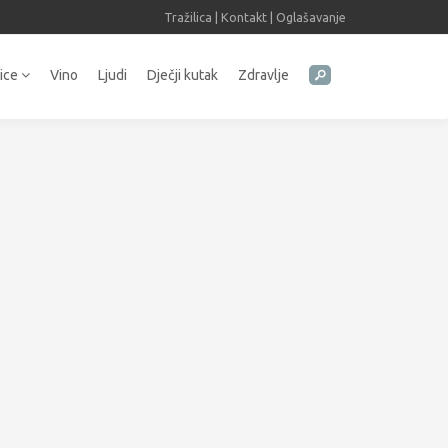
Tražilica
|
Kontakt
|
Oglašavanje
tice
Vino
Ljudi
Dječji kutak
Zdravlje