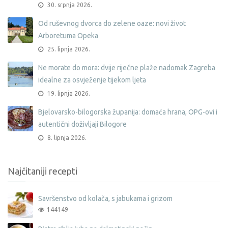
30. srpnja 2026.
Od ruševnog dvorca do zelene oaze: novi život
Arboretuma Opeka
25. lipnja 2026.
Ne morate do mora: dvije riječne plaže nadomak Zagreba
idealne za osvježenje tijekom ljeta
19. lipnja 2026.
Bjelovarsko-bilogorska županija: domaća hrana, OPG-ovi i
autentični doživljaji Bilogore
8. lipnja 2026.
Najčitaniji recepti
Savršenstvo od kolača, s jabukama i grizom
144149