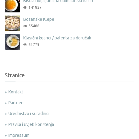
Bistra riblja juha na dalmatinski način
141827
Bosanske Klepe
55488
Klasični žganci / palenta za doručak
53779
Stranice
Kontakt
Partneri
Uredništvo i suradnici
Pravila i uvjeti korištenja
Impressum