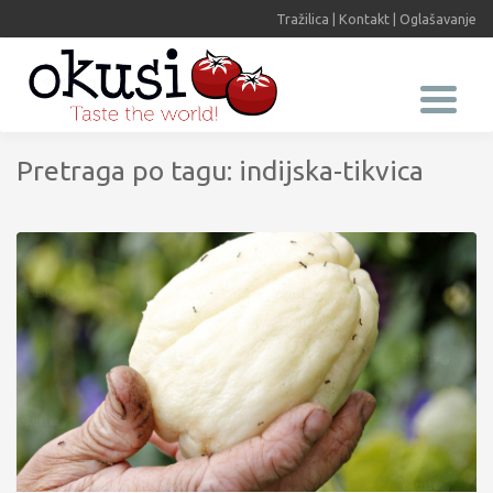
Tražilica
|
Kontakt
|
Oglašavanje
Pretraga po tagu: indijska-tikvica