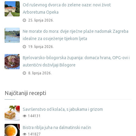
Od ruševnog dvorca do zelene oaze: novi život
Arboretuma Opeka
25. lipnja 2026.
Ne morate do mora: dvije riječne plaže nadomak Zagreba
idealne za osvježenje tijekom ljeta
19. lipnja 2026.
Bjelovarsko-bilogorska županija: domaća hrana, OPG-ovi i
autentični doživljaji Bilogore
8. lipnja 2026.
Najčitaniji recepti
Savršenstvo od kolača, s jabukama i grizom
144131
Bistra riblja juha na dalmatinski način
141827