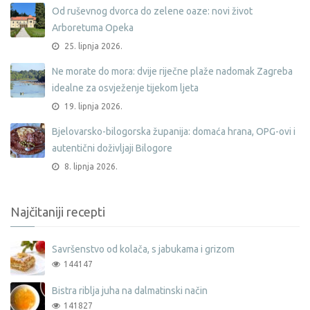
Od ruševnog dvorca do zelene oaze: novi život
Arboretuma Opeka
25. lipnja 2026.
Ne morate do mora: dvije riječne plaže nadomak Zagreba
idealne za osvježenje tijekom ljeta
19. lipnja 2026.
Bjelovarsko-bilogorska županija: domaća hrana, OPG-ovi i
autentični doživljaji Bilogore
8. lipnja 2026.
Najčitaniji recepti
Savršenstvo od kolača, s jabukama i grizom
144147
Bistra riblja juha na dalmatinski način
141827