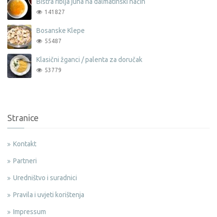
Bistra riblja juha na dalmatinski način
141827
Bosanske Klepe
55487
Klasični žganci / palenta za doručak
53779
Stranice
Kontakt
Partneri
Uredništvo i suradnici
Pravila i uvjeti korištenja
Impressum