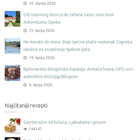
30. srpnja 2026.
Od ruševnog dvorca do zelene oaze: novi život
Arboretuma Opeka
25. lipnja 2026.
Ne morate do mora: dvije riječne plaže nadomak Zagreba
idealne za osvježenje tijekom ljeta
19. lipnja 2026.
Bjelovarsko-bilogorska županija: domaća hrana, OPG-ovi i
autentični doživljaji Bilogore
8. lipnja 2026.
Najčitaniji recepti
Savršenstvo od kolača, s jabukama i grizom
144147