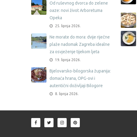
Od ruševnog dvorca do zelene
oaze: novi život Arboretuma
Opeka
25. lipnja 2026.
Ne morate do mora: dvije riječne
plaže nadomak Zagreba idealne
za osvježenje tijekom ljeta
19. lipnja 2026.
Bjelovarsko-bilogorska županija:
domaća hrana, OPG-ovi i
autentični doživljaji Bilogore
8. lipnja 2026.