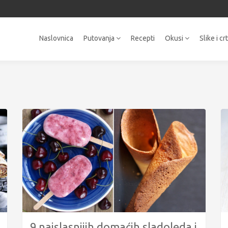
Naslovnica
Putovanja
Recepti
Okusi
Slike i cr
9 najslasnijih domaćih sladoleda i