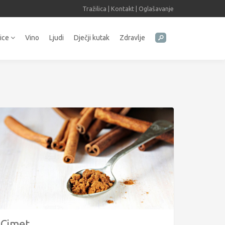
Tražilica
|
Kontakt
|
Oglašavanje
tice
Vino
Ljudi
Dječji kutak
Zdravlje
Cimet