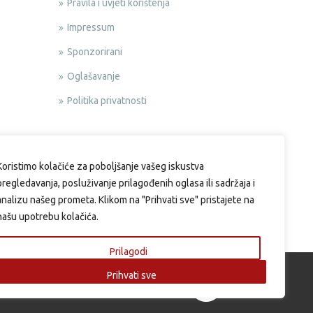
Pravila i uvjeti korištenja
Impressum
Sponzorirani
Oglašavanje
Politika privatnosti
Koristimo kolačiće za poboljšanje vašeg iskustva
pregledavanja, posluživanje prilagođenih oglasa ili sadržaja i
analizu našeg prometa. Klikom na "Prihvati sve" pristajete na
našu upotrebu kolačića.
Prilagodi
Prihvati sve
si.eu | Web design & Development by: