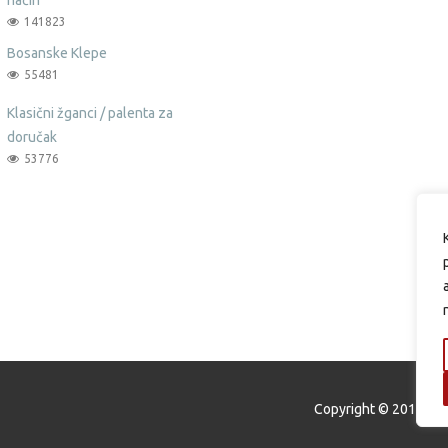
141823
Bosanske Klepe
55481
Klasični žganci / palenta za
doručak
53776
Copyright © 2015 Oku