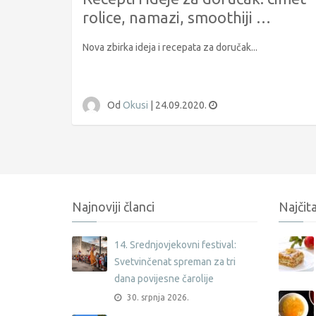
rolice, namazi, smoothiji …
Nova zbirka ideja i recepata za doručak...
Od
Okusi
|
24.09.2020.
Najnoviji članci
Najčita
14. Srednjovjekovni festival:
Svetvinčenat spreman za tri
dana povijesne čarolije
30. srpnja 2026.