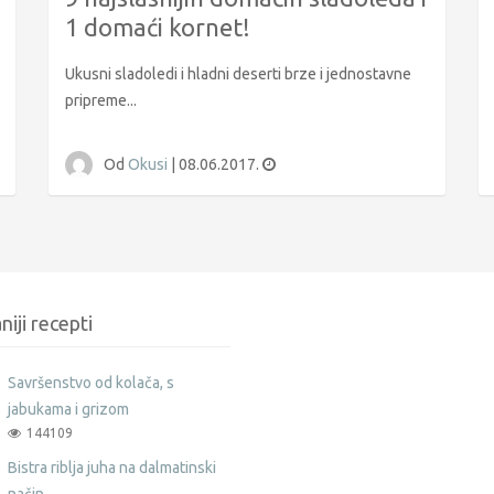
1 domaći kornet!
Ukusni sladoledi i hladni deserti brze i jednostavne
pripreme...
Od
Okusi
|
08.06.2017.
niji recepti
Savršenstvo od kolača, s
jabukama i grizom
144109
Bistra riblja juha na dalmatinski
način