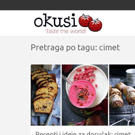
Pretraga po tagu: cimet
Recepti i ideje za doručak: cimet