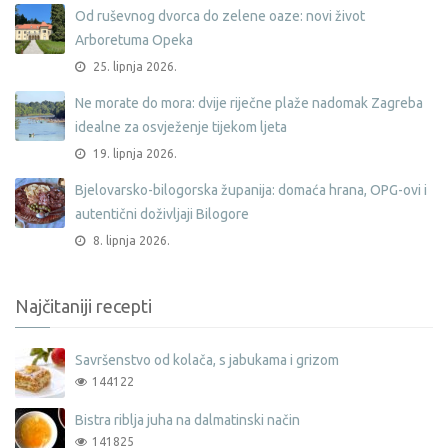
Od ruševnog dvorca do zelene oaze: novi život
Arboretuma Opeka
25. lipnja 2026.
Ne morate do mora: dvije riječne plaže nadomak Zagreba
idealne za osvježenje tijekom ljeta
19. lipnja 2026.
Bjelovarsko-bilogorska županija: domaća hrana, OPG-ovi i
autentični doživljaji Bilogore
8. lipnja 2026.
Najčitaniji recepti
Savršenstvo od kolača, s jabukama i grizom
144122
Bistra riblja juha na dalmatinski način
141825