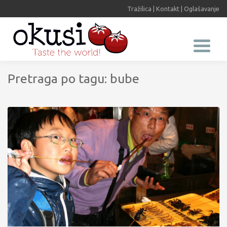
Tražilica
|
Kontakt
|
Oglašavanje
Pretraga po tagu: bube