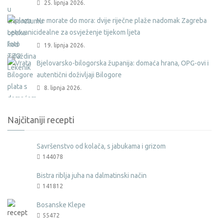
25. lipnja 2026.
Ne morate do mora: dvije riječne plaže nadomak Zagreba
idealne za osvježenje tijekom ljeta
19. lipnja 2026.
Bjelovarsko-bilogorska županija: domaća hrana, OPG-ovi i
autentični doživljaji Bilogore
8. lipnja 2026.
Najčitaniji recepti
Savršenstvo od kolača, s jabukama i grizom
144078
Bistra riblja juha na dalmatinski način
141812
Bosanske Klepe
55472