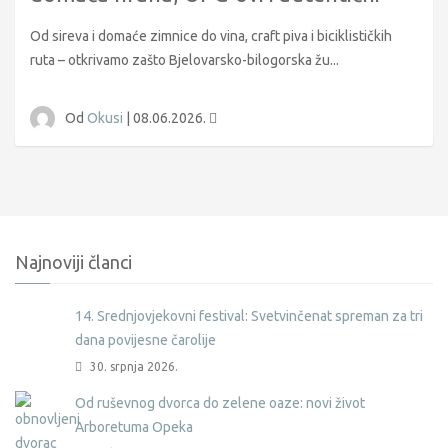
doživljaji Bilogore
Od sireva i domaće zimnice do vina, craft piva i biciklističkih
ruta – otkrivamo zašto Bjelovarsko-bilogorska žu...
Od
Okusi
|
08.06.2026.
Najnoviji članci
14. Srednjovjekovni festival: Svetvinčenat spreman za tri
dana povijesne čarolije
30. srpnja 2026.
Od ruševnog dvorca do zelene oaze: novi život
Arboretuma Opeka