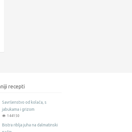
niji recepti
Savršenstvo od kolača, s
jabukama i grizom
144150
Bistra riblja juha na dalmatinski
način