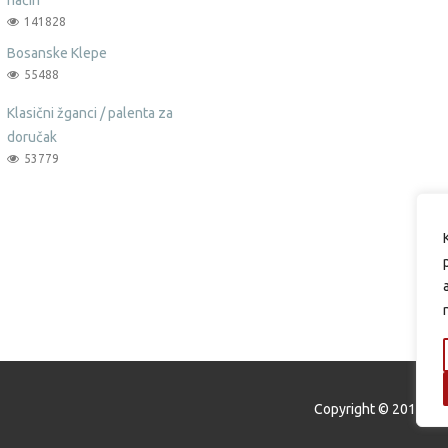
141828
Bosanske Klepe
55488
Klasični žganci / palenta za
doručak
53779
Copyright © 2015 Oku