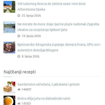
Od ruševnog dvorca do zelene oaze: novi život
Arboretuma Opeka
25. lipnja 2026.
Ne morate do mora: dvije riječne plaže nadomak Zagreba
idealne za osvježenje tijekom ljeta
19. lipnja 2026.
Bjelovarsko-bilogorska županija: domaća hrana, OPG-ovi i
autentični doživljaji Bilogore
8. lipnja 2026.
Najčitaniji recepti
Savršenstvo od kolača, s jabukama i grizom
144097
Bistra riblja juha na dalmatinski način
141821