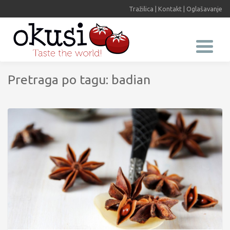
Tražilica
|
Kontakt
|
Oglašavanje
Pretraga po tagu: badian