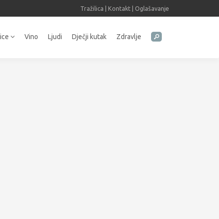
Tražilica
|
Kontakt
|
Oglašavanje
tice
Vino
Ljudi
Dječji kutak
Zdravlje