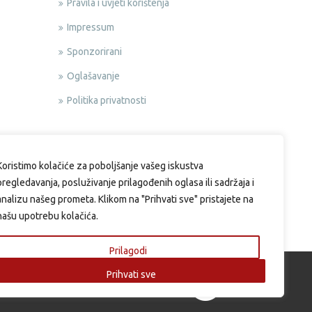
Pravila i uvjeti korištenja
Impressum
Sponzorirani
Oglašavanje
Politika privatnosti
Koristimo kolačiće za poboljšanje vašeg iskustva
pregledavanja, posluživanje prilagođenih oglasa ili sadržaja i
analizu našeg prometa. Klikom na "Prihvati sve" pristajete na
našu upotrebu kolačića.
Prilagodi
Prihvati sve
si.eu | Web design & Development by: