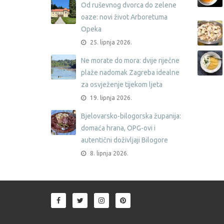
Od ruševnog dvorca do zelene
oaze: novi život Arboretuma
Opeka
25. lipnja 2026.
Ne morate do mora: dvije riječne
plaže nadomak Zagreba idealne
za osvježenje tijekom ljeta
19. lipnja 2026.
Bjelovarsko-bilogorska županija:
domaća hrana, OPG-ovi i
autentični doživljaji Bilogore
8. lipnja 2026.