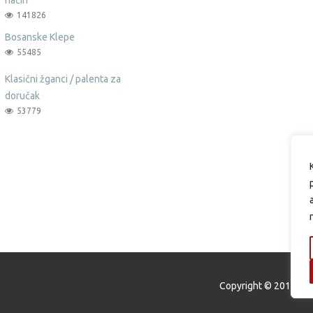
141826
Bosanske Klepe
55485
Klasični žganci / palenta za
doručak
53779
Copyright © 2015 Oku