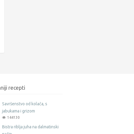
niji recepti
Savršenstvo od kolača, s
jabukama i grizom
144130
Bistra riblja juha na dalmatinski
način