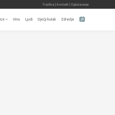
Tražilica
|
Kontakt
|
Oglašavanje
tice
Vino
Ljudi
Dječji kutak
Zdravlje