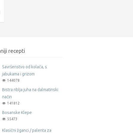
niji recepti
Savršenstvo od kolača, s
jabukama i grizom
144078
Bistra riblja juha na dalmatinski
način
141812
Bosanske Klepe
55473
Klasični žganci / palenta za