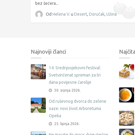
bez šećera...
Od
Helena V.
u
Desert
,
Doručak
,
Užina
Najnoviji članci
Najčita
14. Srednjovjekovni festival:
Svetvinčenat spreman za tri
dana povijesne čarolije
30. srpnja 2026.
Od ruševnog dvorca do zelene
oaze: novi život Arboretuma
Opeka
25. lipnja 2026.
Ne morate do mora: dvije riječne