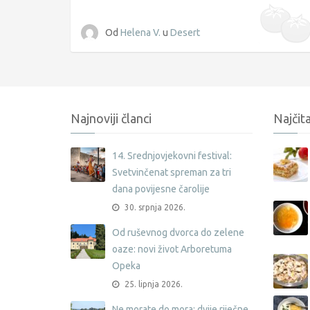
Od
Helena V.
u
Desert
Najnoviji članci
Najčita
14. Srednjovjekovni festival:
Svetvinčenat spreman za tri
dana povijesne čarolije
30. srpnja 2026.
Od ruševnog dvorca do zelene
oaze: novi život Arboretuma
Opeka
25. lipnja 2026.
Ne morate do mora: dvije riječne