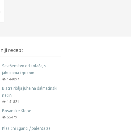
niji recepti
Savršenstvo od kolača, s
jabukama i grizom
144097
Bistra riblja juha na dalmatinski
način
141821
Bosanske Klepe
55479
Klasični žganci / palenta za