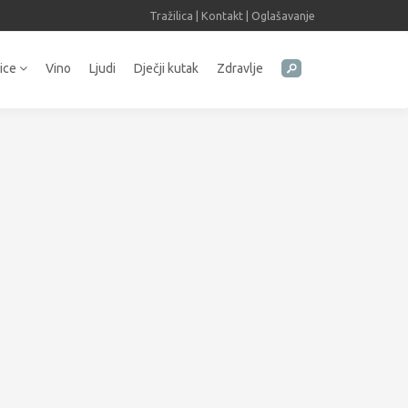
Tražilica
|
Kontakt
|
Oglašavanje
tice
Vino
Ljudi
Dječji kutak
Zdravlje