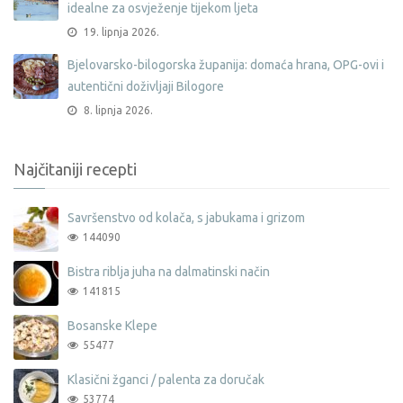
idealne za osvježenje tijekom ljeta
19. lipnja 2026.
Bjelovarsko-bilogorska županija: domaća hrana, OPG-ovi i
autentični doživljaji Bilogore
8. lipnja 2026.
Najčitaniji recepti
Savršenstvo od kolača, s jabukama i grizom
144090
Bistra riblja juha na dalmatinski način
141815
Bosanske Klepe
55477
Klasični žganci / palenta za doručak
53774