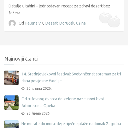
griz
Datulje u tahini – jednostavan recept za zdravi desert bez
šećera...
Od
Helena V.
u
Desert
,
Doručak
,
Užina
Najnoviji članci
14. Srednjovjekovni festival: Svetvinčenat spreman za tri
dana povijesne čarolije
30. srpnja 2026.
Od ruševnog dvorca do zelene oaze: novi život
Arboretuma Opeka
25. lipnja 2026.
Ne morate do mora: dvije riječne plaže nadomak Zagreba