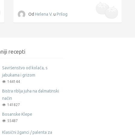
Od
Helena V.
u
Prilog
niji recepti
Savršenstvo od kolača, s
jabukama i grizom
144144
Bistra riblja juha na dalmatinski
način
141827
Bosanske Klepe
55487
Klasični žganci / palenta za