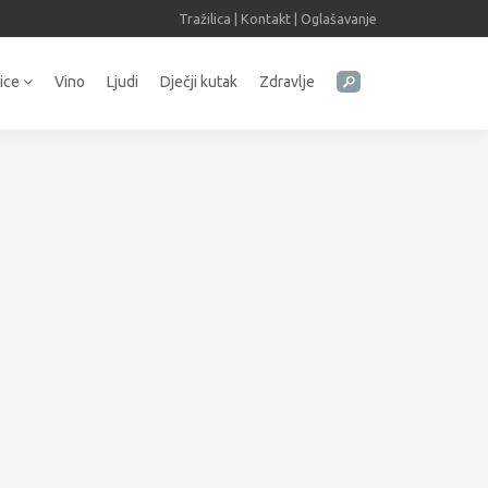
Tražilica
|
Kontakt
|
Oglašavanje
tice
Vino
Ljudi
Dječji kutak
Zdravlje