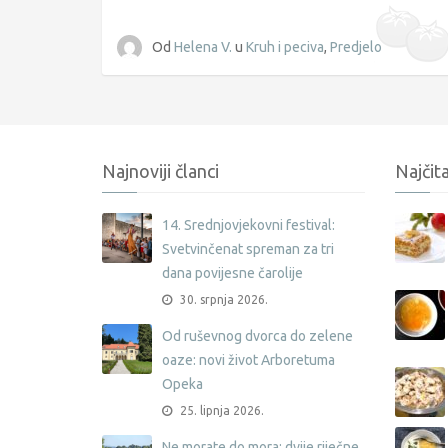
Od
Helena V.
u
Kruh i peciva
,
Predjelo
Najnoviji članci
Najčita
14. Srednjovjekovni festival:
Svetvinčenat spreman za tri
dana povijesne čarolije
30. srpnja 2026.
Od ruševnog dvorca do zelene
oaze: novi život Arboretuma
Opeka
25. lipnja 2026.
Ne morate do mora: dvije riječne