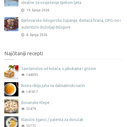
idealne za osvježenje tijekom ljeta
19. lipnja 2026.
Bjelovarsko-bilogorska županija: domaća hrana, OPG-ovi i
autentični doživljaji Bilogore
8. lipnja 2026.
Najčitaniji recepti
Savršenstvo od kolača, s jabukama i grizom
144095
Bistra riblja juha na dalmatinski način
141817
Bosanske Klepe
55479
Klasični žganci / palenta za doručak
53775