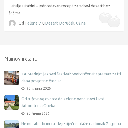
griz
Datulje u tahini – jednostavan recept za zdravi desert bez
šećera...
Od
Helena V.
u
Desert
,
Doručak
,
Užina
Najnoviji članci
14. Srednjovjekovni festival: Svetvinčenat spreman za tri
dana povijesne čarolije
30. srpnja 2026.
Od ruševnog dvorca do zelene oaze: novi život
Arboretuma Opeka
25. lipnja 2026.
Ne morate do mora: dvije riječne plaže nadomak Zagreba