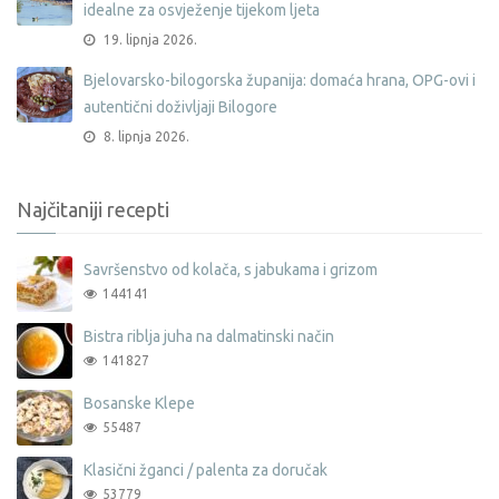
idealne za osvježenje tijekom ljeta
19. lipnja 2026.
Bjelovarsko-bilogorska županija: domaća hrana, OPG-ovi i
autentični doživljaji Bilogore
8. lipnja 2026.
Najčitaniji recepti
Savršenstvo od kolača, s jabukama i grizom
144141
Bistra riblja juha na dalmatinski način
141827
Bosanske Klepe
55487
Klasični žganci / palenta za doručak
53779