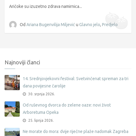
Aričoke su izuzetno zdrava namirnica...
Od
Ariana Bugenvilija Miljević
u
Glavno jelo
,
Predjelo
Najnoviji članci
14. Srednjovjekovni festival: Svetvinčenat spreman za tri
dana povijesne čarolije
30. srpnja 2026.
Od ruševnog dvorca do zelene oaze: novi život
Arboretuma Opeka
25. lipnja 2026.
Ne morate do mora: dvije riječne plaže nadomak Zagreba