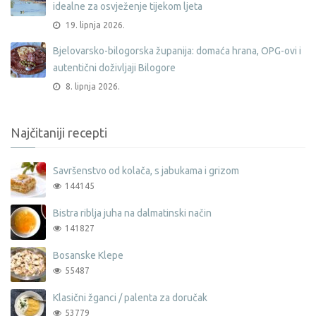
idealne za osvježenje tijekom ljeta
19. lipnja 2026.
Bjelovarsko-bilogorska županija: domaća hrana, OPG-ovi i
autentični doživljaji Bilogore
8. lipnja 2026.
Najčitaniji recepti
Savršenstvo od kolača, s jabukama i grizom
144145
Bistra riblja juha na dalmatinski način
141827
Bosanske Klepe
55487
Klasični žganci / palenta za doručak
53779