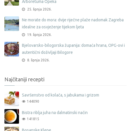
Arboretuma Opeka
25. lipnja 2026.
Ne morate do mora: dvije riječne plaže nadomak Zagreba
idealne za osvježenje tijekom ljeta
19. lipnja 2026.
Bjelovarsko-bilogorska županija: domaća hrana, OPG-ovi i
autentični doživljaji Bilogore
8. lipnja 2026.
Najčitaniji recepti
Savršenstvo od kolača, s jabukama i grizom
144090
Bistra riblja juha na dalmatinski način
141815
Bosanske Klepe