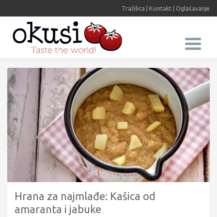
Tražilica
|
Kontakt
|
Oglašavanje
Hrana za najmlađe: Kašica od
amaranta i jabuke