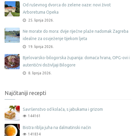
Od ruševnog dvorca do zelene oaze: novi život
Arboretuma Opeka
25. lipnja 2026.
Ne morate do mora: dvije riječne plaže nadomak Zagreba
idealne za osvježenje tijekom ljeta
19. lipnja 2026.
Bjelovarsko-bilogorska županija: domaća hrana, OPG-ovi i
autentični doživljaji Bilogore
8. lipnja 2026.
Najčitaniji recepti
Savršenstvo od kolača, s jabukama i grizom
144161
Bistra riblja juha na dalmatinski način
141834