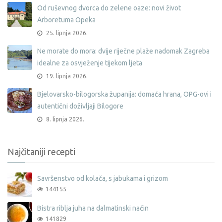
Od ruševnog dvorca do zelene oaze: novi život
Arboretuma Opeka
25. lipnja 2026.
Ne morate do mora: dvije riječne plaže nadomak Zagreba
idealne za osvježenje tijekom ljeta
19. lipnja 2026.
Bjelovarsko-bilogorska županija: domaća hrana, OPG-ovi i
autentični doživljaji Bilogore
8. lipnja 2026.
Najčitaniji recepti
Savršenstvo od kolača, s jabukama i grizom
144155
Bistra riblja juha na dalmatinski način
141829