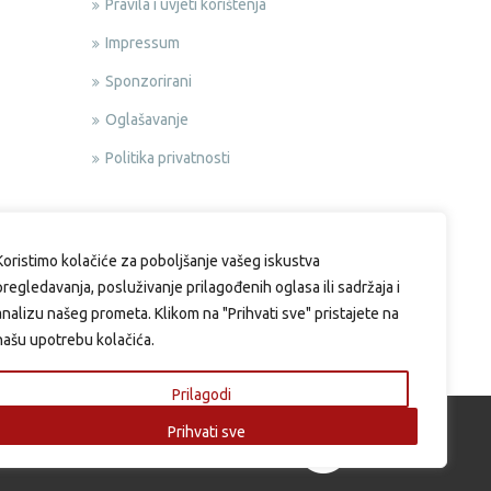
Pravila i uvjeti korištenja
Impressum
Sponzorirani
Oglašavanje
Politika privatnosti
Koristimo kolačiće za poboljšanje vašeg iskustva
pregledavanja, posluživanje prilagođenih oglasa ili sadržaja i
analizu našeg prometa. Klikom na "Prihvati sve" pristajete na
našu upotrebu kolačića.
Prilagodi
Prihvati sve
si.eu | Web design & Development by: