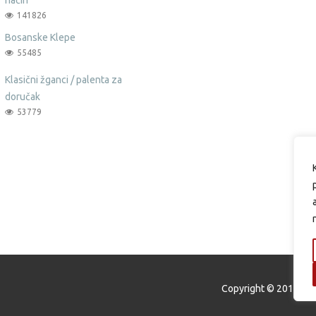
141826
Bosanske Klepe
55485
Klasični žganci / palenta za
doručak
53779
Copyright © 2015 Oku