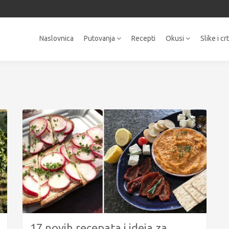
Naslovnica
Putovanja
Recepti
Okusi
Slike i cr
17 novih recepata i ideja za