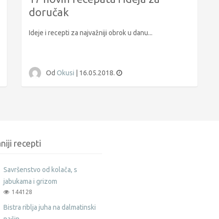
doručak
Ideje i recepti za najvažniji obrok u danu...
Od
Okusi
|
16.05.2018.
niji recepti
Savršenstvo od kolača, s
jabukama i grizom
144128
Bistra riblja juha na dalmatinski
način