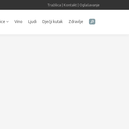
Tražilica
|
Kontakt
|
Oglašavanje
tice
Vino
Ljudi
Dječji kutak
Zdravlje