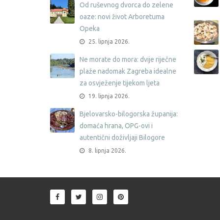
Od ruševnog dvorca do zelene
oaze: novi život Arboretuma
Opeka
25. lipnja 2026.
Ne morate do mora: dvije riječne
plaže nadomak Zagreba idealne
za osvježenje tijekom ljeta
19. lipnja 2026.
Bjelovarsko-bilogorska županija:
domaća hrana, OPG-ovi i
autentični doživljaji Bilogore
8. lipnja 2026.