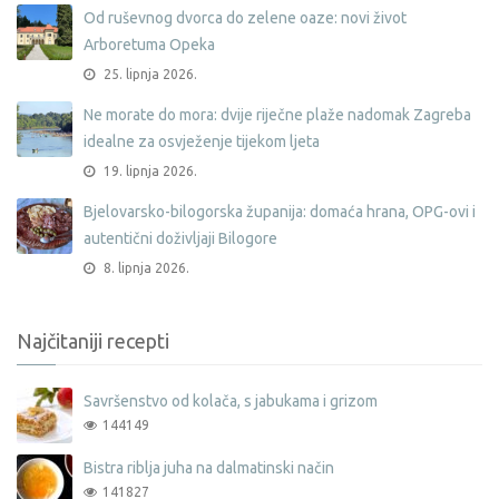
Od ruševnog dvorca do zelene oaze: novi život
Arboretuma Opeka
25. lipnja 2026.
Ne morate do mora: dvije riječne plaže nadomak Zagreba
idealne za osvježenje tijekom ljeta
19. lipnja 2026.
Bjelovarsko-bilogorska županija: domaća hrana, OPG-ovi i
autentični doživljaji Bilogore
8. lipnja 2026.
Najčitaniji recepti
Savršenstvo od kolača, s jabukama i grizom
144149
Bistra riblja juha na dalmatinski način
141827