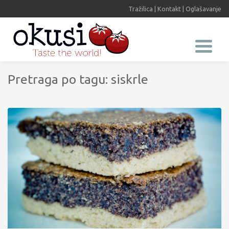
Tražilica
|
Kontakt
|
Oglašavanje
Pretraga po tagu: siskrle