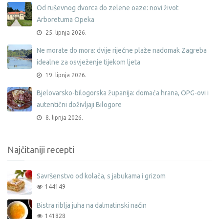
Od ruševnog dvorca do zelene oaze: novi život
Arboretuma Opeka
25. lipnja 2026.
Ne morate do mora: dvije riječne plaže nadomak Zagreba
idealne za osvježenje tijekom ljeta
19. lipnja 2026.
Bjelovarsko-bilogorska županija: domaća hrana, OPG-ovi i
autentični doživljaji Bilogore
8. lipnja 2026.
Najčitaniji recepti
Savršenstvo od kolača, s jabukama i grizom
144149
Bistra riblja juha na dalmatinski način
141828