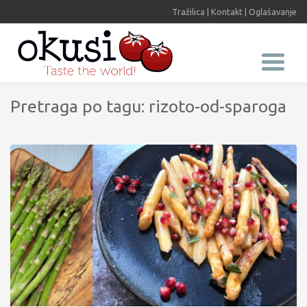
Tražilica
|
Kontakt
|
Oglašavanje
Pretraga po tagu: rizoto-od-sparoga