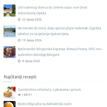
Od ruševnog dvorca do zelene oaze: novi život
Arboretuma Opeka
25. lipnja 2026.
Ne morate do mora: dvije riječne plaže nadomak Zagreba
idealne za osvježenje tijekom ljeta
19. lipnja 2026.
Bjelovarsko-bilogorska županija: domaća hrana, OPG-ovi i
autentični doživljaji Bilogore
8. lipnja 2026.
Najčitaniji recepti
Savršenstvo od kolača, s jabukama i grizom
144131
Bistra riblja juha na dalmatinski način