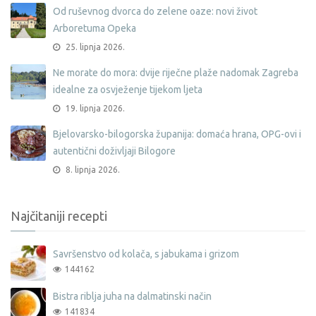
Od ruševnog dvorca do zelene oaze: novi život
Arboretuma Opeka
25. lipnja 2026.
Ne morate do mora: dvije riječne plaže nadomak Zagreba
idealne za osvježenje tijekom ljeta
19. lipnja 2026.
Bjelovarsko-bilogorska županija: domaća hrana, OPG-ovi i
autentični doživljaji Bilogore
8. lipnja 2026.
Najčitaniji recepti
Savršenstvo od kolača, s jabukama i grizom
144162
Bistra riblja juha na dalmatinski način
141834