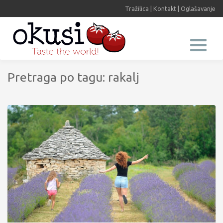
Tražilica
|
Kontakt
|
Oglašavanje
Pretraga po tagu: rakalj