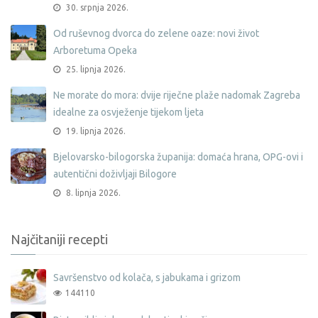
30. srpnja 2026.
Od ruševnog dvorca do zelene oaze: novi život
Arboretuma Opeka
25. lipnja 2026.
Ne morate do mora: dvije riječne plaže nadomak Zagreba
idealne za osvježenje tijekom ljeta
19. lipnja 2026.
Bjelovarsko-bilogorska županija: domaća hrana, OPG-ovi i
autentični doživljaji Bilogore
8. lipnja 2026.
Najčitaniji recepti
Savršenstvo od kolača, s jabukama i grizom
144110