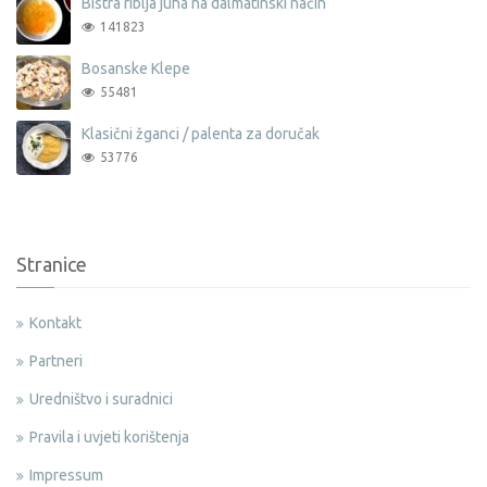
Bistra riblja juha na dalmatinski način
141823
Bosanske Klepe
55481
Klasični žganci / palenta za doručak
53776
Stranice
Kontakt
Partneri
Uredništvo i suradnici
Pravila i uvjeti korištenja
Impressum