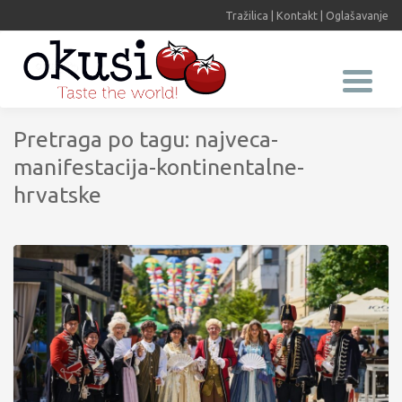
Tražilica
|
Kontakt
|
Oglašavanje
Pretraga po tagu: najveca-
manifestacija-kontinentalne-
hrvatske