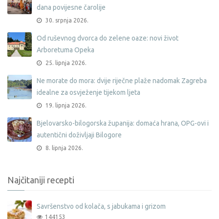
dana povijesne čarolije
30. srpnja 2026.
Od ruševnog dvorca do zelene oaze: novi život
Arboretuma Opeka
25. lipnja 2026.
Ne morate do mora: dvije riječne plaže nadomak Zagreba
idealne za osvježenje tijekom ljeta
19. lipnja 2026.
Bjelovarsko-bilogorska županija: domaća hrana, OPG-ovi i
autentični doživljaji Bilogore
8. lipnja 2026.
Najčitaniji recepti
Savršenstvo od kolača, s jabukama i grizom
144153