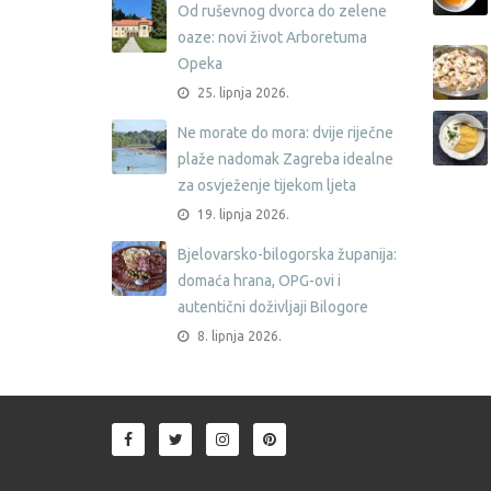
Od ruševnog dvorca do zelene
oaze: novi život Arboretuma
Opeka
25. lipnja 2026.
Ne morate do mora: dvije riječne
plaže nadomak Zagreba idealne
za osvježenje tijekom ljeta
19. lipnja 2026.
Bjelovarsko-bilogorska županija:
domaća hrana, OPG-ovi i
autentični doživljaji Bilogore
8. lipnja 2026.