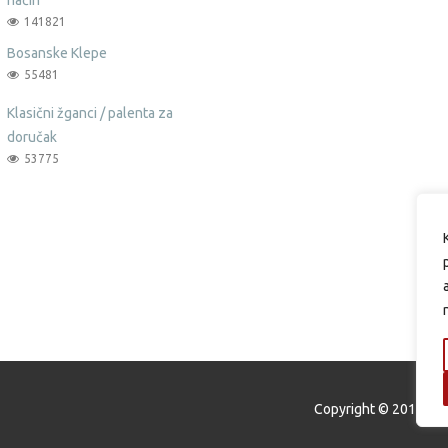
141821
Bosanske Klepe
55481
Klasični žganci / palenta za
doručak
53775
Copyright © 2015 Oku