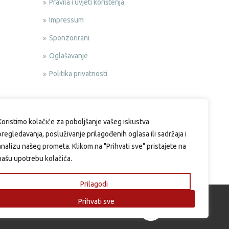
Pravila i uvjeti korištenja
Impressum
Sponzorirani
Oglašavanje
Politika privatnosti
Koristimo kolačiće za poboljšanje vašeg iskustva
pregledavanja, posluživanje prilagođenih oglasa ili sadržaja i
analizu našeg prometa. Klikom na "Prihvati sve" pristajete na
našu upotrebu kolačića.
Prilagodi
Prihvati sve
si.eu | Web design & Development by: