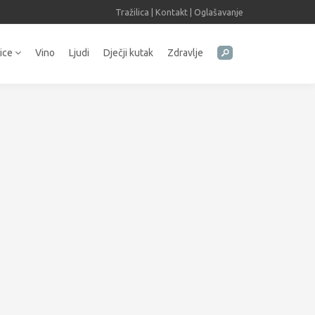
Tražilica
|
Kontakt
|
Oglašavanje
tice
Vino
Ljudi
Dječji kutak
Zdravlje