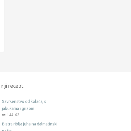
niji recepti
Savršenstvo od kolača, s
jabukama i grizom
144102
Bistra riblja juha na dalmatinski
način