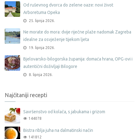
Od ruševnog dvorca do zelene oaze: novi život
Arboretuma Opeka
25. lipnja 2026.
Ne morate do mora: dvije riječne plaže nadomak Zagreba
idealne za osvježenje tijekom ljeta
19. lipnja 2026.
Bjelovarsko-bilogorska županija: domaća hrana, OPG-ovi i
autentični doživljaji Bilogore
8. lipnja 2026.
Najčitaniji recepti
Savršenstvo od kolača, s jabukama i grizom
144078
Bistra riblja juha na dalmatinski način
141812