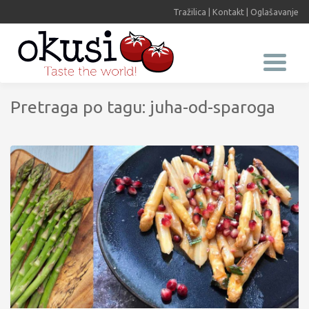
Tražilica
|
Kontakt
|
Oglašavanje
Pretraga po tagu: juha-od-sparoga