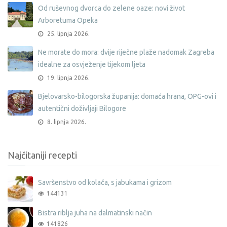
Od ruševnog dvorca do zelene oaze: novi život
Arboretuma Opeka
25. lipnja 2026.
Ne morate do mora: dvije riječne plaže nadomak Zagreba
idealne za osvježenje tijekom ljeta
19. lipnja 2026.
Bjelovarsko-bilogorska županija: domaća hrana, OPG-ovi i
autentični doživljaji Bilogore
8. lipnja 2026.
Najčitaniji recepti
Savršenstvo od kolača, s jabukama i grizom
144131
Bistra riblja juha na dalmatinski način
141826