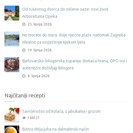
Od ruševnog dvorca do zelene oaze: novi život
Arboretuma Opeka
25. lipnja 2026.
Ne morate do mora: dvije riječne plaže nadomak Zagreba
idealne za osvježenje tijekom ljeta
19. lipnja 2026.
Bjelovarsko-bilogorska županija: domaća hrana, OPG-ovi i
autentični doživljaji Bilogore
8. lipnja 2026.
Najčitaniji recepti
Savršenstvo od kolača, s jabukama i grizom
144121
Bistra riblja juha na dalmatinski način