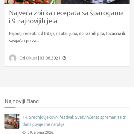
Najveća zbirka recepata sa šparogama
i 9 najnovijih jela
Najbolji recepti: od fritaja, rižota i juha, do raznih pita, focaccia ili
savijača i pizza...
Od
Okusi
|
03.06.2021.
Najnoviji članci
14. Srednjovjekovni festival: Svetvinčenat spreman za tri
dana povijesne čarolije
30. srpnja 2026.