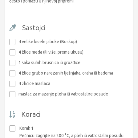
često i pomažu u njihovoj pripremi.
Sastojci
4 velike kisele jabuke (Boskop)
4 žlice meda (ili više, prema ukusu)
1 šaka suhih brusnica ili grožđice
4 žlice grubo narezanih lješnjaka, oraha ili badema
4 žličice maslaca
maslac za mazanje pleha ili vatrostalne posude
Koraci
Korak 1
Pećnicu zagrijte na 200 °C, a pleh ili vatrostalni posudu