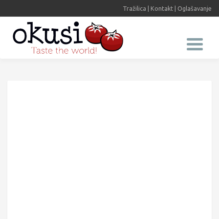
Tražilica
|
Kontakt
|
Oglašavanje