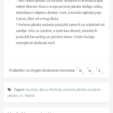
* Ako radite jabuke za odrasle, dodatno ih aromatizirajte
nekim likerom. Rusi u svoje pečene jabuke dodaju votku,
Amerikanci i Nijemci đumbir i rum, a možda najbolje prija
Cassis, liker od crnog ribiza.
* Pečene jabuke možete poslužiti same ili uz sladoled od
vanilije. Vrlo su zasitne, a osim kao desert, možete ih
poslužiti kao prilog uz pečeno meso. U tom slučaju
nemojte im dodavati med.
Podijelite i na drugim društvenim mrežama:
Tagovi:
Austrija
,
djeca
,
Martinje
,
pečene jabuke
,
punjene
jabuke
,
Sv. Martin