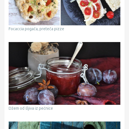
Focaccia pogača, preteča pizze
Džem od šljiva iz pećnice