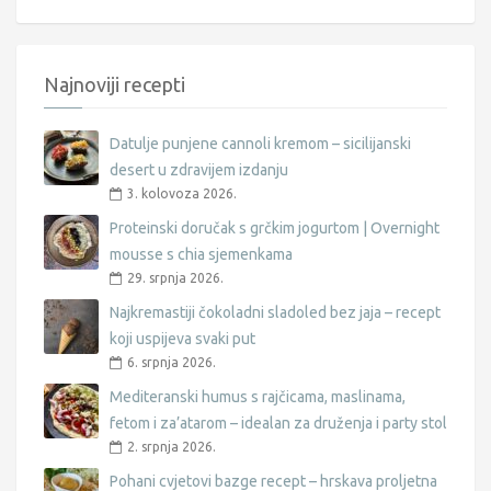
Najnoviji recepti
Datulje punjene cannoli kremom – sicilijanski
desert u zdravijem izdanju
3. kolovoza 2026.
Proteinski doručak s grčkim jogurtom | Overnight
mousse s chia sjemenkama
29. srpnja 2026.
Najkremastiji čokoladni sladoled bez jaja – recept
koji uspijeva svaki put
6. srpnja 2026.
Mediteranski humus s rajčicama, maslinama,
fetom i za’atarom – idealan za druženja i party stol
2. srpnja 2026.
Pohani cvjetovi bazge recept – hrskava proljetna