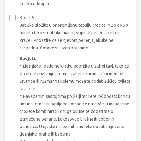
kratko otklopite.
Korak 5
Jabuke složite u pripremljenu tepsiju. Pecite ih 20 do 30
minuta (ako su jabuke manje, vrijeme pečenja će biti
kraće). Pripazite da se tijekom pečenja jabuke ne
raspadnu. Gotove su kada potamne.
Savjeti
:
* Lješnjake i bademe kratko popržite u suhoj tavi, tako će
dobiti intenzivniju aromu. Izaberite aromatični med od
lavande ili ružmarina kojemu možete dodati žličicu cvijeta
lavande.
* Navedenim sastojcima po želji možete još dodati: koricu
limuna, cimet ili oguljene komadiće naranče ili mandarine.
Možete kombinirati i druge okuse te dodati malo
zgnječene banane, kokosovog brašna ili zobenih
pahuljica. Umjesto narezanih, možete dodati mljevene
lješnjake, orahe ili bademe.