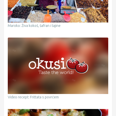
Maroko: Živa kokoš, šafran i tajine
Video recept: Frittata s povrćem