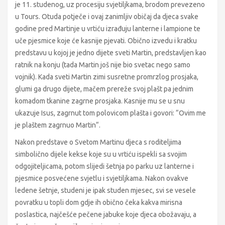
je 11. studenog, uz procesiju svjetiljkama, brodom prevezeno
u Tours. Otuda potječe i ovaj zanimljiv običaj da djeca svake
godine pred Martinje u vrtiću izrađuju lanterne i lampione te
uče pjesmice koje će kasnije pjevati. Obično izvedu i kratku
predstavu u kojoj je jedno dijete sveti Martin, predstavljen kao
ratnik na konju (tada Martin još nije bio svetac nego samo
vojnik). Kada sveti Martin zimi susretne promrzlog prosjaka,
glumi ga drugo dijete, mačem prereže svoj plašt pa jednim
komadom tkanine zagrne prosjaka. Kasnije mu se u snu
ukazuje Isus, zagrnut tom polovicom plašta i govori: “Ovim me
je plaštem zagrnuo Martin“.
Nakon predstave o Svetom Martinu djeca s roditeljima
simbolično dijele kekse koje su u vrtiću ispekli sa svojim
odgojiteljicama, potom slijedi šetnja po parku uz lanterne i
pjesmice posvećene svjetlu i svjetiljkama. Nakon ovakve
ledene šetnje, studeni je ipak studen mjesec, svi se vesele
povratku u topli dom gdje ih obično čeka kakva mirisna
poslastica, najčešće pečene jabuke koje djeca obožavaju, a