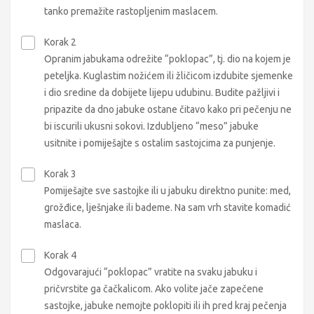
tanko premažite rastopljenim maslacem.
Korak 2
Opranim jabukama odrežite “poklopac”, tj. dio na kojem je
peteljka. Kuglastim nožićem ili žličicom izdubite sjemenke
i dio sredine da dobijete lijepu udubinu. Budite pažljivi i
pripazite da dno jabuke ostane čitavo kako pri pečenju ne
bi iscurili ukusni sokovi. Izdubljeno “meso” jabuke
usitnite i pomiješajte s ostalim sastojcima za punjenje.
Korak 3
Pomiješajte sve sastojke ili u jabuku direktno punite: med,
grožđice, lješnjake ili bademe. Na sam vrh stavite komadić
maslaca.
Korak 4
Odgovarajući “poklopac” vratite na svaku jabuku i
pričvrstite ga čačkalicom. Ako volite jače zapečene
sastojke, jabuke nemojte poklopiti ili ih pred kraj pečenja