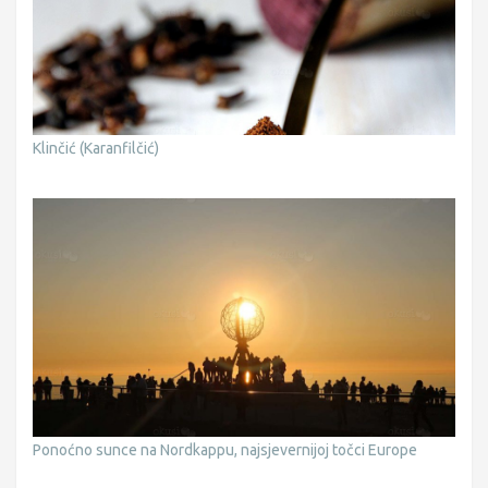
Klinčić (Karanfilčić)
Ponoćno sunce na Nordkappu, najsjevernijoj točci Europe