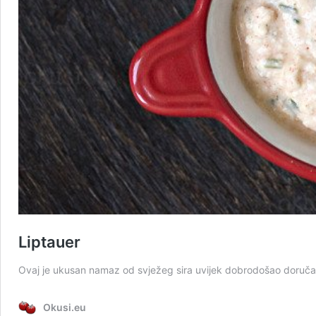
Liptauer
Ovaj je ukusan namaz od svježeg sira uvijek dobrodošao doruč
Okusi.eu