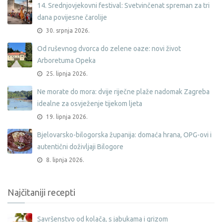
14. Srednjovjekovni festival: Svetvinčenat spreman za tri
dana povijesne čarolije
30. srpnja 2026.
Od ruševnog dvorca do zelene oaze: novi život
Arboretuma Opeka
25. lipnja 2026.
Ne morate do mora: dvije riječne plaže nadomak Zagreba
idealne za osvježenje tijekom ljeta
19. lipnja 2026.
Bjelovarsko-bilogorska županija: domaća hrana, OPG-ovi i
autentični doživljaji Bilogore
8. lipnja 2026.
Najčitaniji recepti
Savršenstvo od kolača, s jabukama i grizom