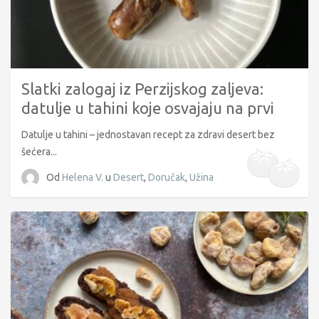
Slatki zalogaj iz Perzijskog zaljeva:
datulje u tahini koje osvajaju na prvi
griz
Datulje u tahini – jednostavan recept za zdravi desert bez
šećera...
Od
Helena V.
u
Desert
,
Doručak
,
Užina