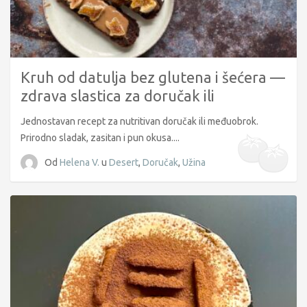
Kruh od datulja bez glutena i šećera —
zdrava slastica za doručak ili
međuobrok
Jednostavan recept za nutritivan doručak ili međuobrok.
Prirodno sladak, zasitan i pun okusa....
Od
Helena V.
u
Desert
,
Doručak
,
Užina