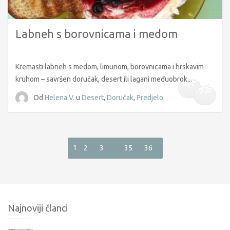
Labneh s borovnicama i medom
Kremasti labneh s medom, limunom, borovnicama i hrskavim
kruhom – savršen doručak, desert ili lagani međuobrok...
Od
Helena V.
u
Desert
,
Doručak
,
Predjelo
1
…
2
3
35
36
Najnoviji članci