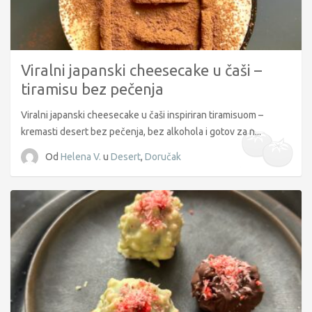
Viralni japanski cheesecake u čaši –
tiramisu bez pečenja
Viralni japanski cheesecake u čaši inspiriran tiramisuom –
kremasti desert bez pečenja, bez alkohola i gotov za n...
Od
Helena V.
u
Desert
,
Doručak