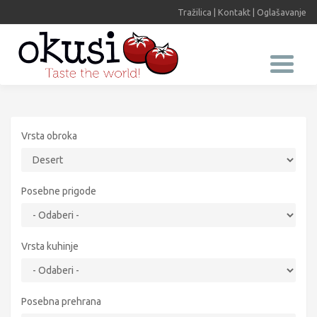
Tražilica
|
Kontakt
|
Oglašavanje
Vrsta obroka
Posebne prigode
Vrsta kuhinje
Posebna prehrana