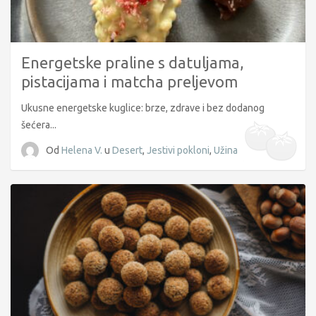
Energetske praline s datuljama,
pistacijama i matcha preljevom
Ukusne energetske kuglice: brze, zdrave i bez dodanog
šećera...
Od
Helena V.
u
Desert
,
Jestivi pokloni
,
Užina