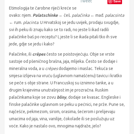
Tweet
Save
Etimologija te čarobne riječi kreće se
ovako: njem.
Palatschinke
← češ.
palačinka
← mađ.
palacsinta
← rum.
placinta
. U Hrvatskoj se jedu uvijek, prodaju svugdje,
svi ih peku ili znaju kako se to radi, no jeste li ikad radili
palačinke baš po receptu? I, jeste li se ikada pitali tko ih sve
jede, gdje se jedu i kako?
Palačinke, ili
crêpes
često se poistovjećuju. Obje se vrste
sastoje od pšeničnog brašna, jaja, mlijeka. Često se dodaje i
mineralna voda, a u
crêpes
dodajemo i maslac. Tekuća se
smjesa izlijeva na vruću (uglavnom namašćenu) tavicu i kratko
se peče s obje strane. U Francuskoj su iznimno tanke, a u
drugim krajevima unutrašnjost im je prozračna. Ruskim
palačinkama koje se zovu
bliny
, dodaje se kvasac. Engleske i
finske palačinke uglavnom se peku u pećnici, ne prže. Pune se,
najčešće, pekmezom, sirom, orasima, šećerom i prelijevaju
umacima od jaja, vina, vanilije, čokolade ili se poslužuju uz
voće. Kako je nastalo ovo, mnogima najdraže, jelo?