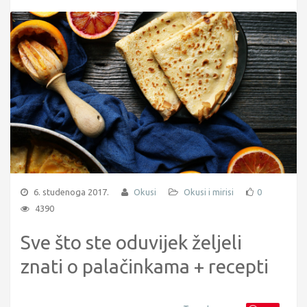
6. studenoga 2017.
Okusi
Okusi i mirisi
0
4390
Sve što ste oduvijek željeli
znati o palačinkama + recepti