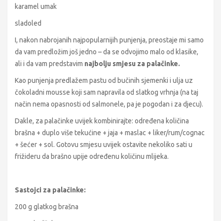
karamel umak
sladoled
I, nakon nabrojanih najpopularnijih punjenja, preostaje mi samo
da vam predložim još jedno – da se odvojimo malo od klasike,
ali i da vam predstavim
najbolju smjesu za palačinke.
Kao punjenja predlažem pastu od bučinih sjemenki i ulja uz
čokoladni mousse koji sam napravila od slatkog vrhnja (na taj
način nema opasnosti od salmonele, pa je pogodan i za djecu).
Dakle, za palačinke uvijek kombinirajte: određena količina
brašna + duplo više tekućine + jaja + maslac + liker/rum/cognac
+ šećer + sol. Gotovu smjesu uvijek ostavite nekoliko sati u
frižideru da brašno upije određenu količinu mlijeka.
Sastojci za palačinke:
200 g glatkog brašna