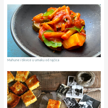
Mahune i tikvice u umaku od rajčica