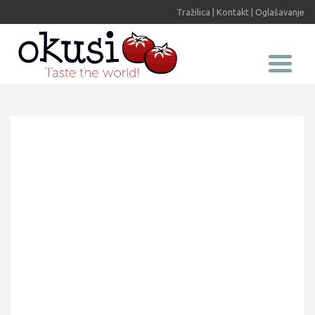
Tražilica
|
Kontakt
|
Oglašavanje