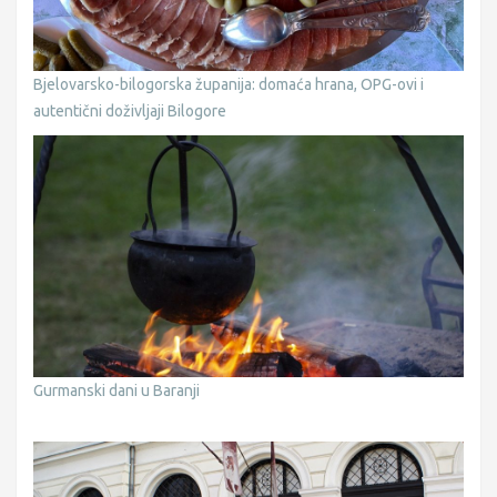
Bjelovarsko-bilogorska županija: domaća hrana, OPG-ovi i
autentični doživljaji Bilogore
Gurmanski dani u Baranji