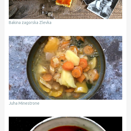
Bakina zagorska Zlevka
Juha Minestrone