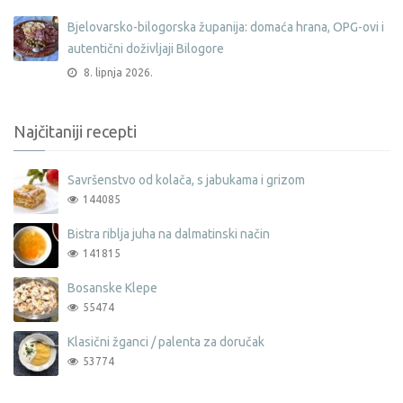
Bjelovarsko-bilogorska županija: domaća hrana, OPG-ovi i
autentični doživljaji Bilogore
8. lipnja 2026.
Najčitaniji recepti
Savršenstvo od kolača, s jabukama i grizom
144085
Bistra riblja juha na dalmatinski način
141815
Bosanske Klepe
55474
Klasični žganci / palenta za doručak
53774