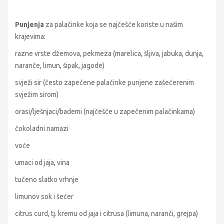
Punjenja
za palačinke koja se najčešće koriste u našim
krajevima:
razne vrste džemova, pekmeza (marelica, šljiva, jabuka, dunja,
naranče, limun, šipak, jagode)
svježi sir (često zapečene palačinke punjene zašećerenim
svježim sirom)
orasi/lješnjaci/bademi (najčešće u zapečenim palačinkama)
čokoladni namazi
voće
umaci od jaja, vina
tučeno slatko vrhnje
limunov sok i šećer
citrus curd, tj. kremu od jaja i citrusa (limuna, naranči, grejpa)