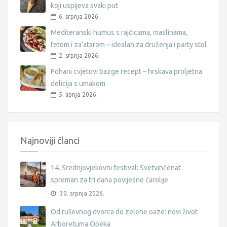
koji uspijeva svaki put
6. srpnja 2026.
Mediteranski humus s rajčicama, maslinama,
fetom i za’atarom – idealan za druženja i party stol
2. srpnja 2026.
Pohani cvjetovi bazge recept – hrskava proljetna
delicija s umakom
5. lipnja 2026.
Najnoviji članci
14. Srednjovjekovni festival: Svetvinčenat
spreman za tri dana povijesne čarolije
30. srpnja 2026.
Od ruševnog dvorca do zelene oaze: novi život
Arboretuma Opeka