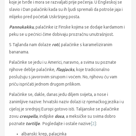
koje je tvrđe i mora se razvaljati prije pečenja. U Engleskoj se
slavio i Dan palačinki kada su ih ljudi spremali da potroše jaja i
mlijeko pred početak Uskršnjeg posta.
Pannukakku
, palačinke iz Finske kojima se dodaje kardamom i
peku se u pećnici čime dobivaju prozračnu unutrašnjost.
S Tajlanda nam dolaze
roti
, palačinke s karameliziranim
bananama.
Palačinke se jedu i u Americi, naravno, a svima su poznate
njihove deblje palačinke,
flapjacks
, koje tradicionalno
poslužuju s javorovim sirupom i voćem. No, njihovu ću vam
priču ispričati jednom drugom prilikom.
Palačinke se, dakle, danas jedu diljem svijeta, a nose i
zanimljive nazive: hrvatski naziv dolazi iz njemačkog jezika i u
cijeloj je srednjoj Europi gotovo isti. Talijanske se palačinke
zovu
crespella
, indijske
dosa
, a meksičke su svima dobro
poznate
tortilje
. Pogledajte i ostale nazive
[2]
:
albanski: krep, palaçinka