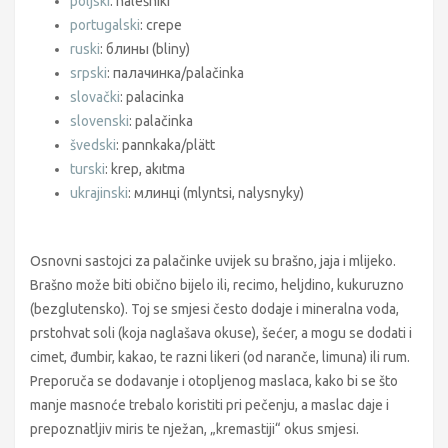
poljski
: naleśniki
portugalski
: crepe
ruski
: блины (bliny)
srpski
: палачинка/palačinka
slovački
: palacinka
slovenski
: palačinka
švedski
: pannkaka/plätt
turski
: krep, akıtma
ukrajinski
: млинці (mlyntsi, nalysnyky)
Osnovni sastojci za palačinke uvijek su brašno, jaja i mlijeko.
Brašno može biti obično bijelo ili, recimo, heljdino, kukuruzno
(bezglutensko). Toj se smjesi često dodaje i mineralna voda,
prstohvat soli (koja naglašava okuse), šećer, a mogu se dodati i
cimet, đumbir, kakao, te razni likeri (od naranče, limuna) ili rum.
Preporuča se dodavanje i otopljenog maslaca, kako bi se što
manje masnoće trebalo koristiti pri pečenju, a maslac daje i
prepoznatljiv miris te nježan, „kremastiji“ okus smjesi.