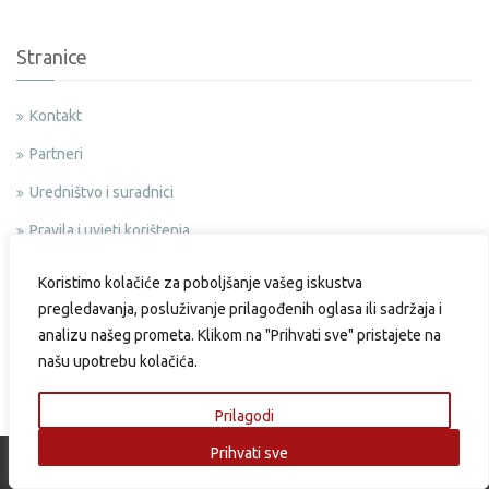
Stranice
Kontakt
Partneri
Uredništvo i suradnici
Pravila i uvjeti korištenja
Impressum
Koristimo kolačiće za poboljšanje vašeg iskustva
Sponzorirani
pregledavanja, posluživanje prilagođenih oglasa ili sadržaja i
analizu našeg prometa. Klikom na "Prihvati sve" pristajete na
Oglašavanje
našu upotrebu kolačića.
Politika privatnosti
Prilagodi
Prihvati sve