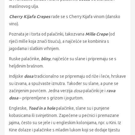
maslinovog ulja.
Cherry Kijafa Crepes
rade se s Cherry Kijafa vinom (dansko
vino).
Poznata je i torta od palačinki, takozvana
Mille Crepe
(od
riječi mille koja znači tisuću), a najčešće se kombinira s
jagodama i slatkim vrhnjem.
Ruske palačinke,
bliny
, najčešće su slane i pripremaju se s
heljdinim brašnom.
Indijske
dosa
tradicionalno se pripremaju od riže i leće, hrskave
su izvana, a spužvaste iznutra. Također su slane, a pune se
začinjenim povrćem. Jedna verzija
dosa
palačinki je i
rava
dosa
– pripremljene s grizom i jogurtom.
Engleske,
Toad in a hole
palačinke, slane su i punjene
kobasicama ili svinjetinom. Zapečene u pećnici i premazane
jajima, često su se jele i u engleskim kolonijama, npr. u Kini. Iz
Kine dolaze i palačinke s mladim lukom koji se dodaje tijestu