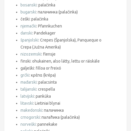
bosanski
: palačinka
bugarski
: палачинка (palačinka)
češki: palačinka
njemački
: Pfannkuchen
danski
: Pandekager
španjolski
: Crepes (Španjolska), Panqueque o
Crepa (Južna Amerika)
nizozemski
: flensje
finski: ohukainen, also lätty, lettu or räiskäle
galješki: filloa or freixó
grčki
: κρέπα (krépa)
mađarski
: palacsinta
talijanski
: crespella
latvijski
: pankūka
litavski
: Lietiniai blynai
makedonski
: палачинка
crnogorski
: палаћика (palačinka)
norveški
: pannekake