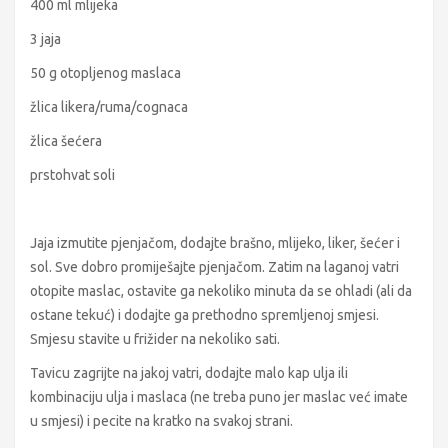
400 ml mlijeka
3 jaja
50 g otopljenog maslaca
žlica likera/ruma/cognaca
žlica šećera
prstohvat soli
Jaja izmutite pjenjačom, dodajte brašno, mlijeko, liker, šećer i
sol. Sve dobro promiješajte pjenjačom. Zatim na laganoj vatri
otopite maslac, ostavite ga nekoliko minuta da se ohladi (ali da
ostane tekuć) i dodajte ga prethodno spremljenoj smjesi.
Smjesu stavite u frižider na nekoliko sati.
Tavicu zagrijte na jakoj vatri, dodajte malo kap ulja ili
kombinaciju ulja i maslaca (ne treba puno jer maslac već imate
u smjesi) i pecite na kratko na svakoj strani.