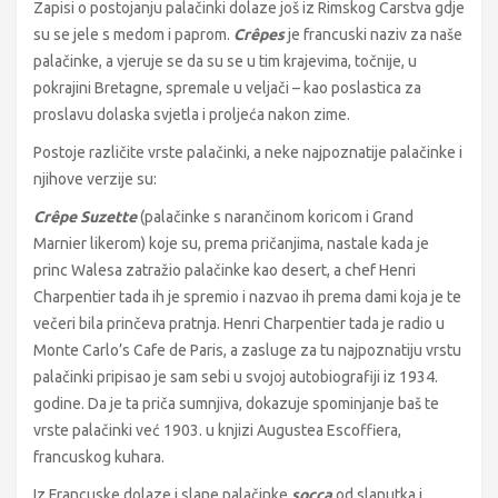
Zapisi o postojanju palačinki dolaze još iz Rimskog Carstva gdje
su se jele s medom i paprom.
Crêpes
je francuski naziv za naše
palačinke, a vjeruje se da su se u tim krajevima, točnije, u
pokrajini Bretagne, spremale u veljači – kao poslastica za
proslavu dolaska svjetla i proljeća nakon zime.
Postoje različite vrste palačinki, a neke najpoznatije palačinke i
njihove verzije su:
Crêpe Suzette
(palačinke s narančinom koricom i Grand
Marnier likerom) koje su, prema pričanjima, nastale kada je
princ Walesa zatražio palačinke kao desert, a chef Henri
Charpentier tada ih je spremio i nazvao ih prema dami koja je te
večeri bila prinčeva pratnja. Henri Charpentier tada je radio u
Monte Carlo’s Cafe de Paris, a zasluge za tu najpoznatiju vrstu
palačinki pripisao je sam sebi u svojoj autobiografiji iz 1934.
godine. Da je ta priča sumnjiva, dokazuje spominjanje baš te
vrste palačinki već 1903. u knjizi Augustea Escoffiera,
francuskog kuhara.
Iz Francuske dolaze i slane palačinke
socca
od slanutka i