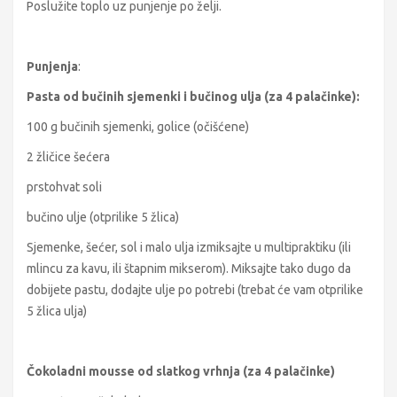
Poslužite toplo uz punjenje po želji.
Punjenja
:
Pasta od bučinih sjemenki i bučinog ulja (za 4 palačinke):
100 g bučinih sjemenki, golice (očišćene)
2 žličice šećera
prstohvat soli
bučino ulje (otprilike 5 žlica)
Sjemenke, šećer, sol i malo ulja izmiksajte u multipraktiku (ili
mlincu za kavu, ili štapnim mikserom). Miksajte tako dugo da
dobijete pastu, dodajte ulje po potrebi (trebat će vam otprilike
5 žlica ulja)
Čokoladni mousse od slatkog vrhnja (za 4 palačinke)