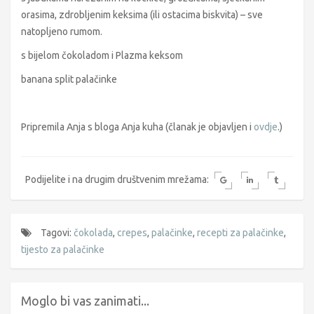
orasima, zdrobljenim keksima (ili ostacima biskvita) – sve
natopljeno rumom.
s bijelom čokoladom i Plazma keksom
banana split palačinke
Pripremila Anja s bloga Anja kuha (članak je objavljen i
ovdje
.)
Podijelite i na drugim društvenim mrežama:
Tagovi:
čokolada
,
crepes
,
palačinke
,
recepti za palačinke
,
tijesto za palačinke
Moglo bi vas zanimati...