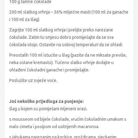
100 g tamne čokolade
200 ml slatkog vrhnja – 36% mliječne masti (100 ml za ganache
i 100 ml za šlag)
Zagrijte 100 ml slatkog vrhnja i prelijte preko narezane
čokolade. Zatim tu smjesu dobro promiješajte da se sva
čokolada otopi. Ostavite na sobnoj temperaturi da se ohladi.
Preostalih 100 ml istucite u šlag (pazite da ne miksate previše,
neka ostane kremasto). Tučeno slatko vrhnje dodajte u
ohlađeni čokoladni ganache i promiješajte.
Poslužite uz svježe voće.
Još nekoliko prijedloga za punjenje:
šlag u kojem su pomiješani mljeveni orasi.
s mousseom od bijele čokolade, vrućim čokoladnim umakom s
malo cimeta i posipom od usitnjenih macaronsa.
s jabukama narezanim na kockice, grožđicama, sjeckanim