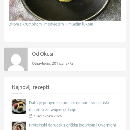
Blitva s krumpirom i medvjeđim ili mladim lukom
Od Okusi
Objavljeno: 201 članak/a
Najnoviji recepti
Datulje punjene cannoli kremom – sicilijanski
desert u zdravijem izdanju
3. kolovoza 2026.
Proteinski doručak s grčkim jogurtom | Overnight