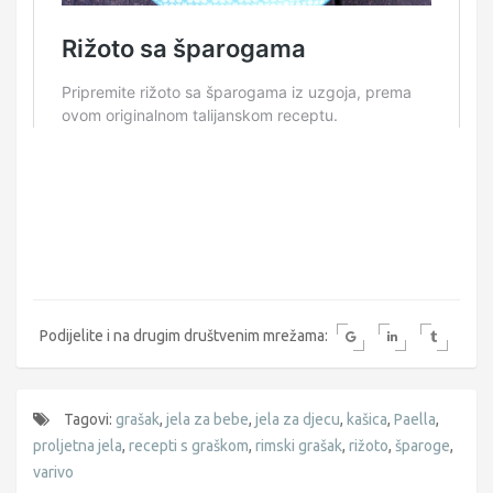
Podijelite i na drugim društvenim mrežama:
Tagovi:
grašak
,
jela za bebe
,
jela za djecu
,
kašica
,
Paella
,
proljetna jela
,
recepti s graškom
,
rimski grašak
,
rižoto
,
šparoge
,
varivo