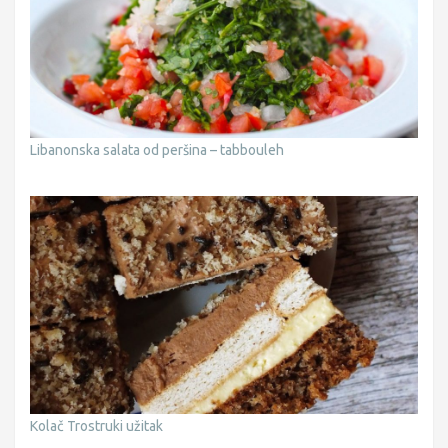
Libanonska salata od peršina – tabbouleh
Kolač Trostruki užitak