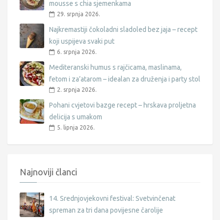
mousse s chia sjemenkama
29. srpnja 2026.
Najkremastiji čokoladni sladoled bez jaja – recept
koji uspijeva svaki put
6. srpnja 2026.
Mediteranski humus s rajčicama, maslinama,
fetom i za’atarom – idealan za druženja i party stol
2. srpnja 2026.
Pohani cvjetovi bazge recept – hrskava proljetna
delicija s umakom
5. lipnja 2026.
Najnoviji članci
14. Srednjovjekovni festival: Svetvinčenat
spreman za tri dana povijesne čarolije