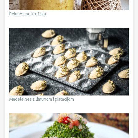
Pekmez od krušaka
Madeleines s limunom i pistacijom