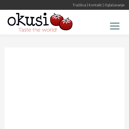
Tražilica
|
Kontakt
|
Oglašavanje