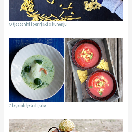
O tjestenini i par riječi o kuhanju
7 laganih ljetnih juha