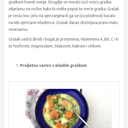
graškom hraniti svinje. Drugdje se moralo tuči vreću graška
obješenu na voćke, kako bi rodile poput te vreće graška. Grašak
je često bio i jelo na vjenčanjima ili ga se (za plodnost) bacalo
na tek vjenčane mladence. Grašak danas doživljava pravu malu
renesansu.
Grašak sadrži škrob i bogat je proteinima, vitaminima A, B6, C i K
te fosforom, magnezijem, željezom, bakrom i cinkom.
Proljetno varivo s mladim graškom