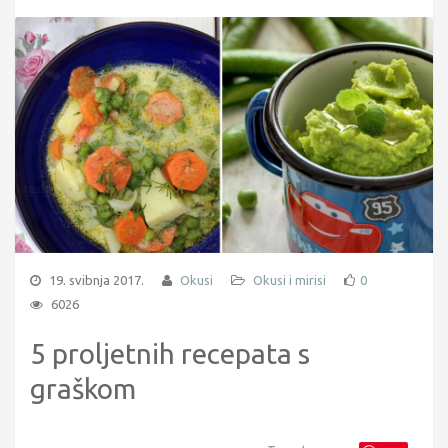
19. svibnja 2017.
Okusi
Okusi i mirisi
0
6026
5 proljetnih recepata s
graškom