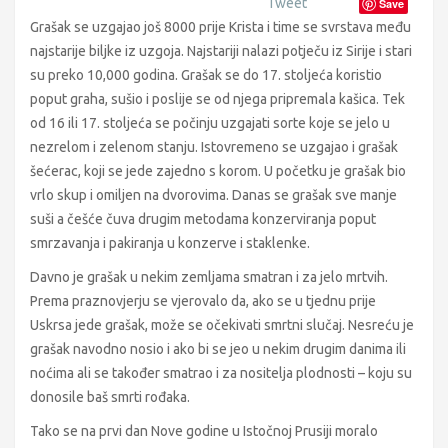
Tweet
Save
Grašak se uzgajao još 8000 prije Krista i time se svrstava među
najstarije biljke iz uzgoja. Najstariji nalazi potječu iz Sirije i stari
su preko 10,000 godina. Grašak se do 17. stoljeća koristio
poput graha, sušio i poslije se od njega pripremala kašica. Tek
od 16 ili 17. stoljeća se počinju uzgajati sorte koje se jelo u
nezrelom i zelenom stanju. Istovremeno se uzgajao i grašak
šećerac, koji se jede zajedno s korom. U početku je grašak bio
vrlo skup i omiljen na dvorovima. Danas se grašak sve manje
suši a češće čuva drugim metodama konzerviranja poput
smrzavanja i pakiranja u konzerve i staklenke.
Davno je grašak u nekim zemljama smatran i za jelo mrtvih.
Prema praznovjerju se vjerovalo da, ako se u tjednu prije
Uskrsa jede grašak, može se očekivati smrtni slučaj. Nesreću je
grašak navodno nosio i ako bi se jeo u nekim drugim danima ili
noćima ali se također smatrao i za nositelja plodnosti – koju su
donosile baš smrti rođaka.
Tako se na prvi dan Nove godine u Istočnoj Prusiji moralo