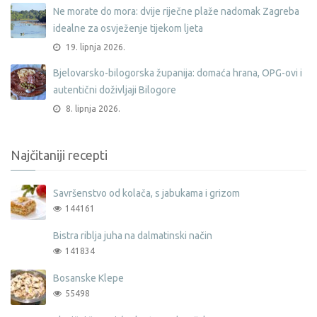
Ne morate do mora: dvije riječne plaže nadomak Zagreba
idealne za osvježenje tijekom ljeta
19. lipnja 2026.
Bjelovarsko-bilogorska županija: domaća hrana, OPG-ovi i
autentični doživljaji Bilogore
8. lipnja 2026.
Najčitaniji recepti
Savršenstvo od kolača, s jabukama i grizom
144161
Bistra riblja juha na dalmatinski način
141834
Bosanske Klepe
55498